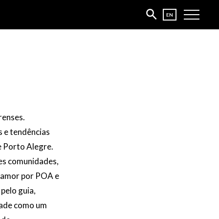
pt-BR
EN
renses.
s e tendências
e Porto Alegre.
ntes comunidades,
e amor por POA e
pelo guia,
idade como um